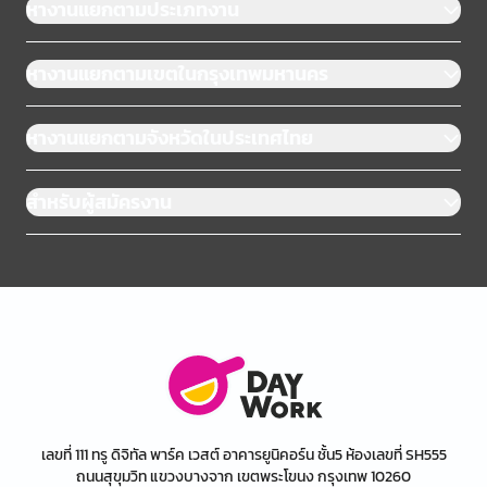
หางานแยกตามประเภทงาน
หางานแยกตามเขตในกรุงเทพมหานคร
หางานแยกตามจังหวัดในประเทศไทย
สำหรับผู้สมัครงาน
เลขที่ 111 ทรู ดิจิทัล พาร์ค เวสต์ อาคารยูนิคอร์น ชั้น5 ห้องเลขที่ SH555
ถนนสุขุมวิท แขวงบางจาก เขตพระโขนง กรุงเทพ 10260