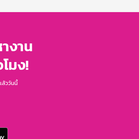
หางาน
่วโมง!
้ววันนี้