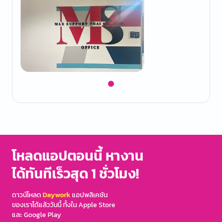
Item
1
of
1
โหลดแอปตอนนี้ หางาน
ได้ทันทีเร็วสุด 1 ชั่วโมง!
ดาวน์โหลด
Daywork
แอปพลิเคชัน
ของเราได้แล้ววันนี้ ทั้งใน Apple Store
และ Google Play