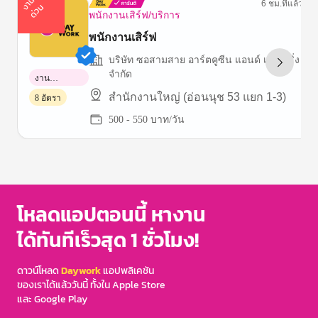
า
น
ด่
ว
6 ชม.ที่แล้ว
ง
น
พนักงานเสิร์ฟ/บริการ
พนักงานเสิร์ฟ
บริษัท ซอสามสาย อาร์ตคูซีน แอนด์ เคเตอริ่ง
จำกัด
งาน
พาร์ทไทม์
สำนักงานใหญ่ (อ่อนนุช 53 แยก 1-3)
8 อัตรา
500 - 550 บาท/วัน
Item
1
of
3
โหลดแอปตอนนี้ หางาน
ได้ทันทีเร็วสุด 1 ชั่วโมง!
ดาวน์โหลด
Daywork
แอปพลิเคชัน
ของเราได้แล้ววันนี้ ทั้งใน Apple Store
และ Google Play