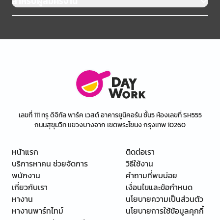
สำหรับผู้สมัครงาน
เลขที่ 111 ทรู ดิจิทัล พาร์ค เวสต์ อาคารยูนิคอร์น ชั้น5 ห้องเลขที่ SH555
ถนนสุขุมวิท แขวงบางจาก เขตพระโขนง กรุงเทพ 10260
หน้าแรก
ติดต่อเรา
บริการหาคน ช่วยจัดการ
วิธีใช้งาน
พนักงาน
คำถามที่พบบ่อย
เกี่ยวกับเรา
เงื่อนไขและข้อกำหนด
หางาน
นโยบายความเป็นส่วนตัว
หางานพาร์ทไทม์
นโยบายการใช้ข้อมูลคุกกี้