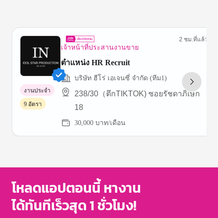
2 ชม.ที่แล้ว
เจ้าหน้าที่ประสานงานขาย
ตำแหน่ง HR Recruit
บริษัท ฮีโร่ เอเจนซี่ จำกัด (ทีม1)
งานประจำ
238/30（ตึกTIKTOK) ซอยรัชดาภิเษก
9 อัตรา
18
30,000 บาท/เดือน
Item
1
of
3
โหลดแอปตอนนี้ หางาน
ได้ทันทีเร็วสุด 1 ชั่วโมง!