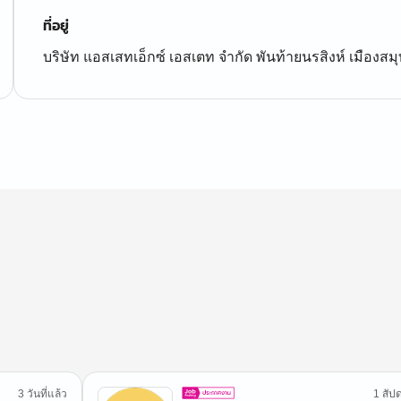
ที่อยู่
บริษัท แอสเสทเอ็กซ์ เอสเตท จำกัด พันท้ายนรสิงห์ เมือ
3 วันที่แล้ว
1 สัปด