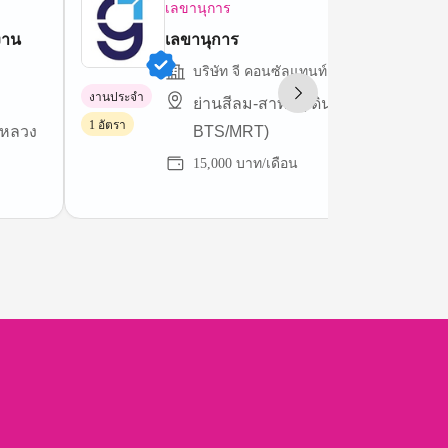
เลขานุการ
งาน
เลขานุการ
บริษัท จี คอนซัลแทนท์ จำกัด
งานประจำ
ย่านสีลม-สาทร (เดินทางสะดวก ใกล้
1 อัตรา
นหลวง
BTS/MRT)
15,000 บาท/เดือน