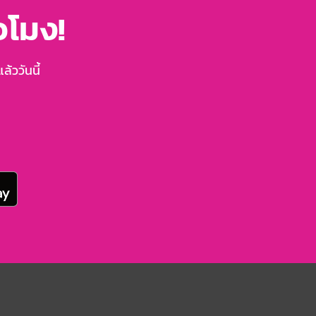
่วโมง!
้ววันนี้