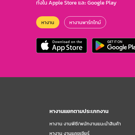
ทั้งใน Apple Store และ Google Play
หางาน
หางานพาร์ทไทม์
หางานแยกตามประเภทงาน
หางาน งานพีซี/พนักงานแนะนําสินค้า
หางาน งานแคชเชียร์