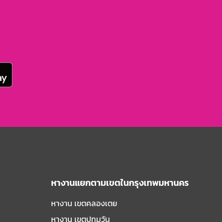
หางานแยกตามเขตในกรุงเทพมหานคร
หางาน เขตคลองเตย
หางาน เขตปทุมวัน