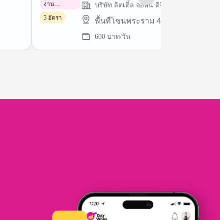
งาน
บริษัท ลิตเติ้ล จอห์น ดิจิทัล จำกัด
พาร์ทไทม์
3 อัตรา
พื้นที่โซนพระราม 4
600 บาท/วัน