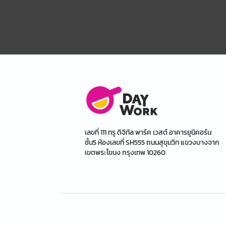
เลขที่ 111 ทรู ดิจิทัล พาร์ค เวสต์ อาคารยูนิคอร์น
ชั้น5 ห้องเลขที่ SH555 ถนนสุขุมวิท แขวงบางจาก
เขตพระโขนง กรุงเทพ 10260