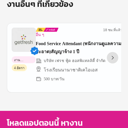
งานอื่นๆ ที่เกี่ยวข้อง
18 ชม.ที่แล้ว
อื่น ๆ
Food Service Attendant (พนักงานดูแลความ
สะอาด)สัญญาจ้าง 1 ปี
งาน
บริษัท เฟรช ฟู้ด ฮอสพิแทลลิตี้ จำกัด
พาร์ทไทม์
4 อัตรา
โรงเรียนนานาชาติเคไอเอส
500 บาท/วัน
Item
1
of
3
โหลดแอปตอนนี้ หางาน