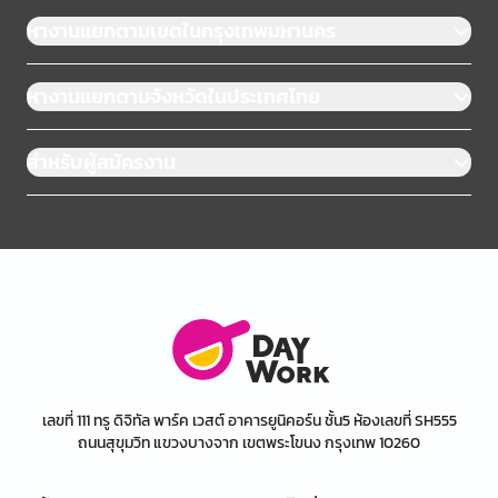
หางานแยกตามเขตในกรุงเทพมหานคร
หางานแยกตามจังหวัดในประเทศไทย
สำหรับผู้สมัครงาน
เลขที่ 111 ทรู ดิจิทัล พาร์ค เวสต์ อาคารยูนิคอร์น ชั้น5 ห้องเลขที่ SH555
ถนนสุขุมวิท แขวงบางจาก เขตพระโขนง กรุงเทพ 10260