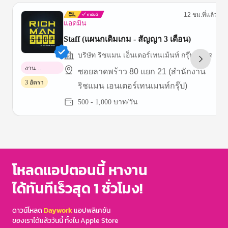
12 ชม.ที่แล้ว
แอดมิน
Staff (แผนกเติมเกม - สัญญา 3 เดือน)
บริษัท ริชแมน เอ็นเตอร์เทนเม้นท์ กรุ๊ป จำกัด
งาน
ซอยลาดพร้าว 80 แยก 21 (สำนักงาน
พาร์ทไทม์
3 อัตรา
ริชแมน เอนเตอร์เทนเมนท์กรุ๊ป)
500 - 1,000 บาท/วัน
Item
1
of
3
โหลดแอปตอนนี้ หางาน
ได้ทันทีเร็วสุด 1 ชั่วโมง!
ดาวน์โหลด
Daywork
แอปพลิเคชัน
ของเราได้แล้ววันนี้ ทั้งใน Apple Store