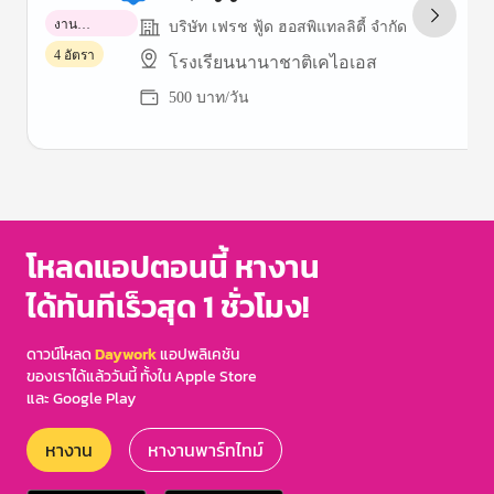
งาน
บริษัท เฟรช ฟู้ด ฮอสพิแทลลิตี้ จำกัด
พาร์ทไทม์
4 อัตรา
โรงเรียนนานาชาติเคไอเอส
500 บาท/วัน
Item
1
of
3
โหลดแอปตอนนี้ หางาน
ได้ทันทีเร็วสุด 1 ชั่วโมง!
ดาวน์โหลด
Daywork
แอปพลิเคชัน
ของเราได้แล้ววันนี้ ทั้งใน Apple Store
และ Google Play
หางาน
หางานพาร์ทไทม์