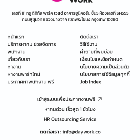
เลขที่ 111 ทรู ดิจิทัล พาร์ค เวสต์ อาคารยูนิคอร์น ชั้น5 ห้องเลขที่ SH555
ถนนสุขุมวิท แขวงบางจาก เขตพระโขนง กรุงเทพ 10260
หน้าแรก
ติดต่อเรา
บริการหาคน ช่วยจัดการ
วิธีใช้งาน
พนักงาน
คำถามที่พบบ่อย
เกี่ยวกับเรา
เงื่อนไขและข้อกำหนด
หางาน
นโยบายความเป็นส่วนตัว
หางานพาร์ทไทม์
นโยบายการใช้ข้อมูลคุกกี้
ประกาศหาพนักงาน ฟรี
Job Index
เข้าสู่ระบบเพื่อประกาศงานฟรี
หาคนด่วน เร็วสุด 1 ชั่วโมง
HR Outsourcing Service
ติดต่อเรา
:
info@daywork.co