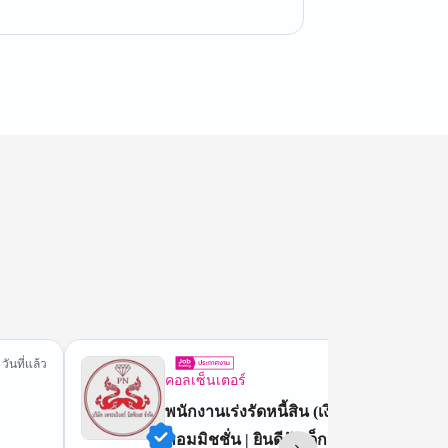
 วันที่แล้ว
1 วันที
คอลเซ็นเตอร์
พนักงานเร่งรัดหนี้สิน (เงินเดือน +
คอมมิชชั่น | ยินดีรับเด็กจบใหม่)