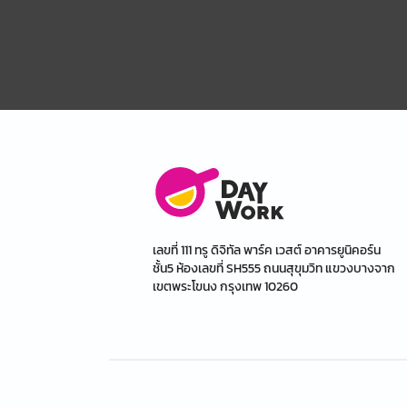
เลขที่ 111 ทรู ดิจิทัล พาร์ค เวสต์ อาคารยูนิคอร์น
ชั้น5 ห้องเลขที่ SH555 ถนนสุขุมวิท แขวงบางจาก
เขตพระโขนง กรุงเทพ 10260